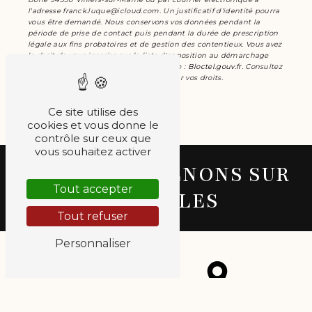
l'adresse franck.luque@icloud.com. Un justificatif d'identité pourra
vous être demandé. Nous conservons vos données pendant la
période de prise de contact puis pendant la durée de prescription
légale aux fins probatoires et de gestion des contentieux. Vous avez
le droit de vous inscrire sur la liste d'opposition au démarchage
téléphonique, disponible à cette adresse :
Bloctel.gouv.fr
. Consultez
le site cnil.fr pour plus d’informations sur vos droits.
Ce site utilise des
cookies et vous donne le
contrôle sur ceux que
vous souhaitez activer
NOUS INTERVENONS SUR
Tout accepter
CES VILLES
Tout refuser
Personnaliser
Villiers-sur-
Le Plessis-