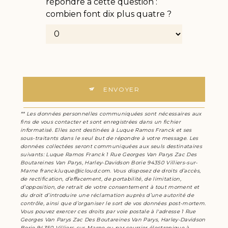
répondre à cette question :
combien font dix plus quatre ?
ENVOYER
** Les données personnelles communiquées sont nécessaires aux
fins de vous contacter et sont enregistrées dans un fichier
informatisé. Elles sont destinées à Luque Ramos Franck et ses
sous-traitants dans le seul but de répondre à votre message. Les
données collectées seront communiquées aux seuls destinataires
suivants: Luque Ramos Franck 1 Rue Georges Van Parys Zac Des
Boutareines Van Parys, Harley-Davidson Borie 94350 Villiers-sur-
Marne franck.luque@icloud.com. Vous disposez de droits d’accès,
de rectification, d’effacement, de portabilité, de limitation,
d’opposition, de retrait de votre consentement à tout moment et
du droit d’introduire une réclamation auprès d’une autorité de
contrôle, ainsi que d’organiser le sort de vos données post-mortem.
Vous pouvez exercer ces droits par voie postale à l'adresse 1 Rue
Georges Van Parys Zac Des Boutareines Van Parys, Harley-Davidson
Borie 94350 Villiers-sur-Marne ou par courrier électronique à