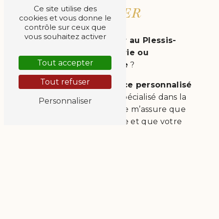
VOTRE
BARBIER
Ce site utilise des
cookies et vous donne le
contrôle sur ceux que
vous souhaitez activer
Vous cherchez un
barbier au Plessis-
Trévise, La Queue-en-Brie ou
Tout accepter
Chennevières-sur-Marne
?
Tout refuser
Je vous propose un
service personnalisé
et adapté à vos besoins. Spécialisé dans la
Personnaliser
coiffure pour hommes
, je m’assure que
chaque coupe soit soignée et que votre
style reflète votre personnalité, pour un
résultat impeccable à chaque rendez-vous.
LE BARBIER DE CHEZ VOUS