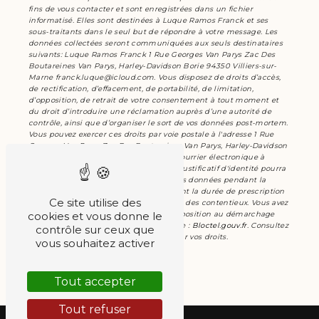
fins de vous contacter et sont enregistrées dans un fichier
informatisé. Elles sont destinées à Luque Ramos Franck et ses
sous-traitants dans le seul but de répondre à votre message. Les
données collectées seront communiquées aux seuls destinataires
suivants: Luque Ramos Franck 1 Rue Georges Van Parys Zac Des
Boutareines Van Parys, Harley-Davidson Borie 94350 Villiers-sur-
Marne franck.luque@icloud.com. Vous disposez de droits d’accès,
de rectification, d’effacement, de portabilité, de limitation,
d’opposition, de retrait de votre consentement à tout moment et
du droit d’introduire une réclamation auprès d’une autorité de
contrôle, ainsi que d’organiser le sort de vos données post-mortem.
Vous pouvez exercer ces droits par voie postale à l'adresse 1 Rue
Georges Van Parys Zac Des Boutareines Van Parys, Harley-Davidson
Borie 94350 Villiers-sur-Marne ou par courrier électronique à
l'adresse franck.luque@icloud.com. Un justificatif d'identité pourra
vous être demandé. Nous conservons vos données pendant la
période de prise de contact puis pendant la durée de prescription
Ce site utilise des
légale aux fins probatoires et de gestion des contentieux. Vous avez
cookies et vous donne le
le droit de vous inscrire sur la liste d'opposition au démarchage
téléphonique, disponible à cette adresse :
Bloctel.gouv.fr
. Consultez
contrôle sur ceux que
le site cnil.fr pour plus d’informations sur vos droits.
vous souhaitez activer
Tout accepter
Tout refuser