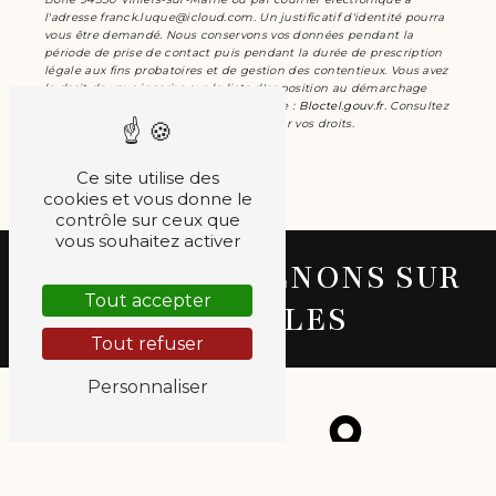
l'adresse franck.luque@icloud.com. Un justificatif d'identité pourra
vous être demandé. Nous conservons vos données pendant la
période de prise de contact puis pendant la durée de prescription
légale aux fins probatoires et de gestion des contentieux. Vous avez
le droit de vous inscrire sur la liste d'opposition au démarchage
téléphonique, disponible à cette adresse :
Bloctel.gouv.fr
. Consultez
le site cnil.fr pour plus d’informations sur vos droits.
Ce site utilise des
cookies et vous donne le
contrôle sur ceux que
vous souhaitez activer
NOUS INTERVENONS SUR
Tout accepter
CES VILLES
Tout refuser
Personnaliser
Villiers-sur-
Le Plessis-