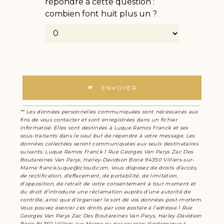
répondre à cette question :
combien font huit plus un ?
ENVOYER
** Les données personnelles communiquées sont nécessaires aux
fins de vous contacter et sont enregistrées dans un fichier
informatisé. Elles sont destinées à Luque Ramos Franck et ses
sous-traitants dans le seul but de répondre à votre message. Les
données collectées seront communiquées aux seuls destinataires
suivants: Luque Ramos Franck 1 Rue Georges Van Parys Zac Des
Boutareines Van Parys, Harley-Davidson Borie 94350 Villiers-sur-
Marne franck.luque@icloud.com. Vous disposez de droits d’accès,
de rectification, d’effacement, de portabilité, de limitation,
d’opposition, de retrait de votre consentement à tout moment et
du droit d’introduire une réclamation auprès d’une autorité de
contrôle, ainsi que d’organiser le sort de vos données post-mortem.
Vous pouvez exercer ces droits par voie postale à l'adresse 1 Rue
Georges Van Parys Zac Des Boutareines Van Parys, Harley-Davidson
Borie 94350 Villiers-sur-Marne ou par courrier électronique à