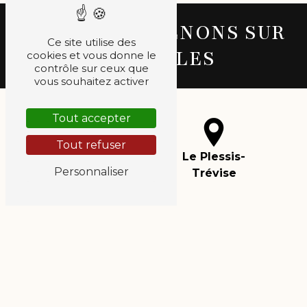
NOUS INTERVENONS SUR
Ce site utilise des
CES VILLES
cookies et vous donne le
contrôle sur ceux que
vous souhaitez activer
Tout accepter
Tout refuser
Villiers-sur-
Le Plessis-
Personnaliser
Marne
Trévise
Bussy-Saint-
Ferrières-en-
Georges
Brie