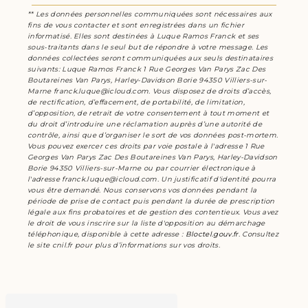
** Les données personnelles communiquées sont nécessaires aux
fins de vous contacter et sont enregistrées dans un fichier
informatisé. Elles sont destinées à Luque Ramos Franck et ses
sous-traitants dans le seul but de répondre à votre message. Les
données collectées seront communiquées aux seuls destinataires
suivants: Luque Ramos Franck 1 Rue Georges Van Parys Zac Des
Boutareines Van Parys, Harley-Davidson Borie 94350 Villiers-sur-
Marne franck.luque@icloud.com. Vous disposez de droits d’accès,
de rectification, d’effacement, de portabilité, de limitation,
d’opposition, de retrait de votre consentement à tout moment et
du droit d’introduire une réclamation auprès d’une autorité de
contrôle, ainsi que d’organiser le sort de vos données post-mortem.
Vous pouvez exercer ces droits par voie postale à l'adresse 1 Rue
Georges Van Parys Zac Des Boutareines Van Parys, Harley-Davidson
Borie 94350 Villiers-sur-Marne ou par courrier électronique à
l'adresse franck.luque@icloud.com. Un justificatif d'identité pourra
vous être demandé. Nous conservons vos données pendant la
période de prise de contact puis pendant la durée de prescription
légale aux fins probatoires et de gestion des contentieux. Vous avez
le droit de vous inscrire sur la liste d'opposition au démarchage
téléphonique, disponible à cette adresse :
Bloctel.gouv.fr
. Consultez
le site cnil.fr pour plus d’informations sur vos droits.